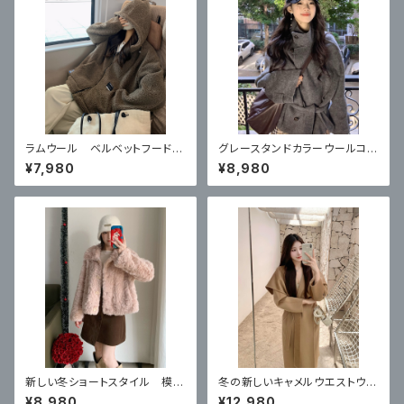
ラムウール ベルベットフード付
グレースタンドカラーウールコー
きカーディガンコート
ト ハイエンドショートスタイル
¥7,980
¥8,980
新しい冬ショートスタイル 模造
冬の新しいキャメルウエストウー
子羊の毛皮のコート
ルコート
¥8,980
¥12,980