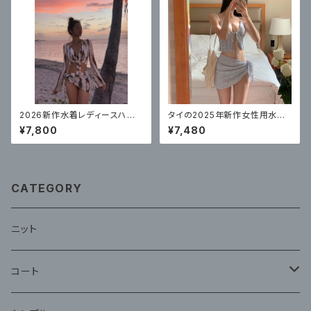
2026新作水着レディースハイ
タイの2025年新作女性用水着、
エンドビキニ4点セット
無地ストラップ、高級ビキニ3点
¥7,800
¥7,480
セット
CATEGORY
ニット
コート