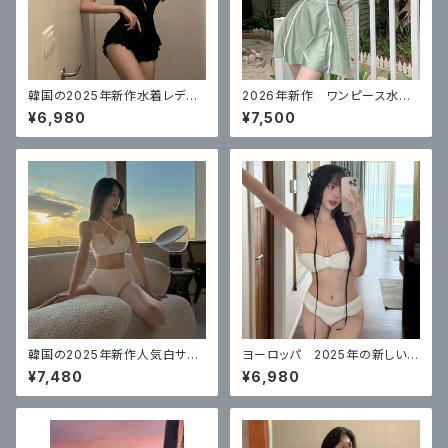
韓国の2025年新作水着レディ
2026年新作 ワンピース水
ースワンピースセクシーハイエ
着 体型カバー
¥6,980
¥7,500
ンドフリル
韓国の2025年新作人気白サス
ヨーロッパ 2025年の新しい女
ペンダー水着女性用ハイウエス
性用水着ハイエンドチューブトッ
¥7,480
¥6,980
ト無地ビキニ、美しくセクシーな
プ ビキニ
温泉衣装