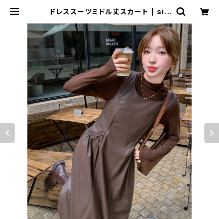
ドレススーツミドル丈スカート | sig
nal 日本未入荷勢揃い！全品送料無
料です♪