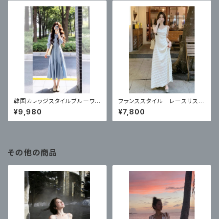
韓国カレッジスタイルブルーワン
フランススタイル レースサスペ
ピース
ンダードレス
¥9,980
¥7,800
その他の商品