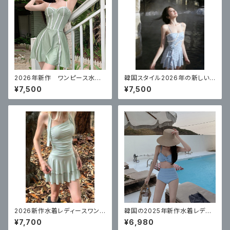
2026年新作 ワンピース水
韓国スタイル2026年の新しい
着 体型カバー
女性用水着、ハイエンドワンピ
¥7,500
¥7,500
ース温泉コンサバスカートスタイ
ルサスペンダー
2026新作水着レディースワンピ
韓国の2025年新作水着レディ
ーススカートスタイル高級で美し
ーススプリットハイウエストソリ
¥7,700
¥6,980
いリゾート水着ミントブルー 体
ッドカラー美白お腹カバービキ