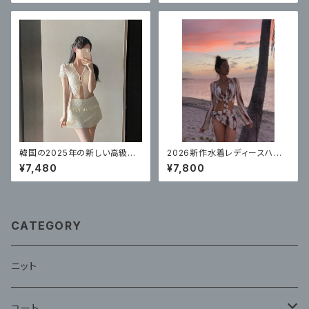
型カバー
ニセクシーで
韓国の2025年の新しい高級レ
2026新作水着レディースハイ
ース水着、女性のセクシーなビ
エンドビキニ4点セット
¥7,480
¥7,800
キニ4点セット
CATEGORY
ニット
コート