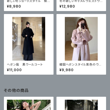
新しい冬ショートスタイル 模造
冬の新しいキャメルウエストウー
子羊の毛皮のコート
ルコート
¥8,980
¥12,980
ヘボン風 黒ウールコート
韓国ヘボンスタイル紫色のウー
ルのコート
¥11,000
¥9,980
その他の商品