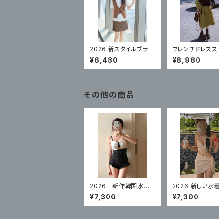
2026 新スタイルブラウ
フレンチドレス
ンニットベストトップ フ
ハイエンドシャツ
¥6,480
¥8,980
ェイクレザースカート
スーツベスト 2 
その他の商品
2026 新作韓国水
2026 新しい水
着 2トーンスタイル
のビキニセクシ
¥7,300
¥7,300
体型カバー
ーピース