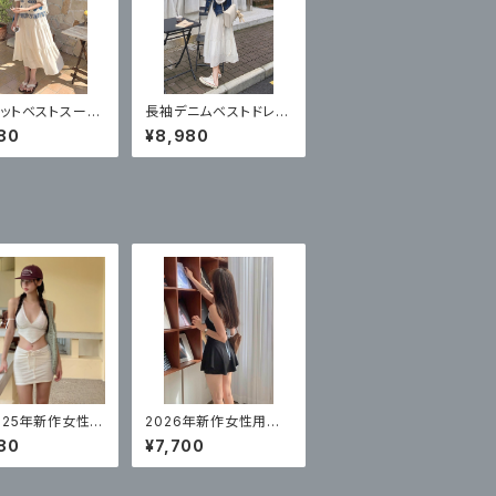
ットベストスーツ
長袖デニムベストドレス
 フレンチティー
スーツ 韓国スタイル
80
¥8,980
ク 白スカート 2
のツーピース
ト
025年新作女性用
2026年新作女性用水
高級、美しい、無
着、高級ワンピーススカ
80
¥7,700
クシーなスプリッ
ート、ボクサーアングル、
ニ3点セット
コンサバ、お腹カバー水
着、ブラックバケーショ