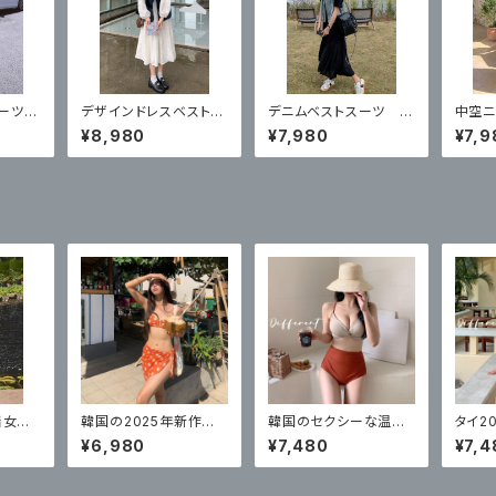
スーツ
デザインドレスベストス
デニムベストスーツ 夏
中空ニ
ドレス
ーツスカート 新スタイ
の新しい気質ベスト痩
ドレス
¥8,980
¥7,980
¥7,9
点セット
ルフランスの気質ハイ
身黒ドレス 2 点セット
ブレイ
エンドスカート 2 点セッ
点セッ
ト
着女性
韓国の2025年新作人
韓国のセクシーな温泉
タイ2
ー スリ
気水着レディーススプリ
水着女性のための 新し
水着、
¥6,980
¥7,480
¥7,4
ットセクシーなビキニ3
いスプリットハイウエス
地、セ
点セット
トビキニ
トビキ