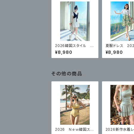
2026韓国スタイル 女
夏服ドレス 202
性のための夏の フェ
グリーンハイエ
¥8,980
¥8,980
イクツーピーススリムド
カート
レス
その他の商品
2026 Ｎｅｗ韓国スタ
2026新作水着
イル 水着レディースワ
スワンピーススカ