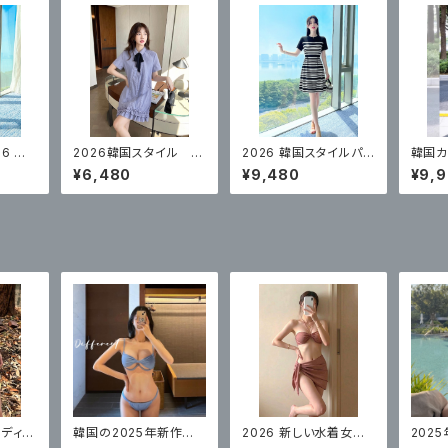
6 新
2026韓国スタイル 夏
2026 韓国スタイルパッ
韓国カ
ンド ス
のブルーカレッジスタイ
チワークストライプワン
ルーワ
¥6,480
¥9,480
¥9,
ルドレス
ピース
レディー
韓国の2025年新作水
2026 新しい水着女性
202
ートス
着 レディース ビキニ ス
のビキニスプリットセク
用水着