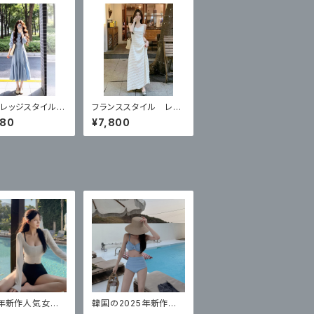
レッジスタイルブ
フランススタイル レー
ンピース
スサスペンダードレス
980
¥7,800
5年新作人気女性
韓国の2025年新作水
の韓国版、ハイ
着レディーススプリット