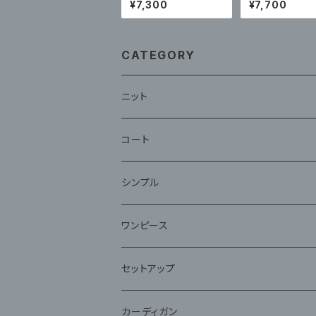
¥7,300
¥7,700
ンピース プッシュアッ
タイル高級で美し
プ体型カバー水着
ート水着ミント
体型カバー
CATEGORY
ニット
コート
ファー
シンプル
ワンピース
セットアップ
ジャケット
カーディガン