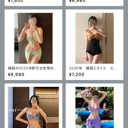
¥7,500
¥6,980
なカーディガン長袖
プ ビキニ
韓国の2025年新作女性用水
2026年 韓国スタイル セク
着、セクシーな女の子がビーチ
シー水着 ワンピースネットセ
¥6,980
¥7,200
でセクシーに見せるための高級
レブスタイル お腹カバー
バンドゥビキニ3点セット