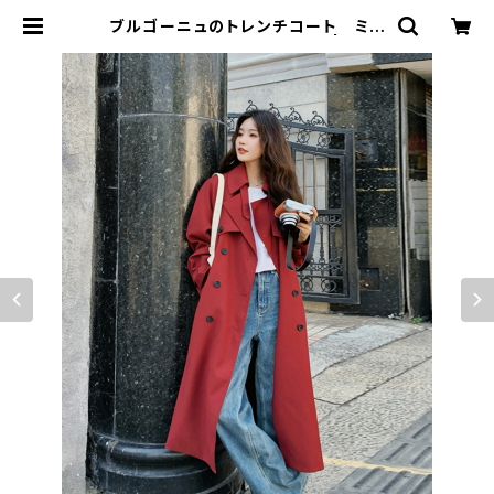
ブルゴーニュのトレンチコート ミド
ル丈 オーバーザニーコート | sign
al 日本未入荷勢揃い！全品送料無料
です♪