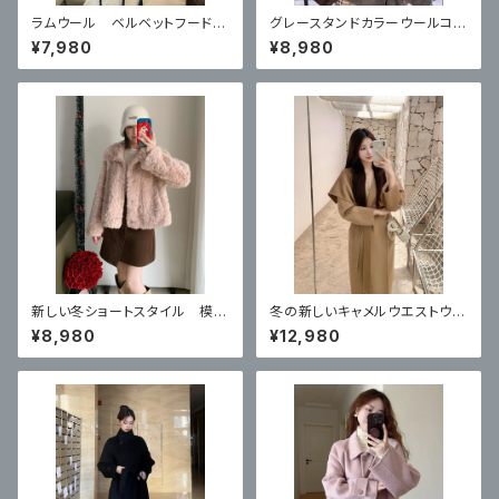
ラムウール ベルベットフード付
グレースタンドカラーウールコー
きカーディガンコート
ト ハイエンドショートスタイル
¥7,980
¥8,980
新しい冬ショートスタイル 模造
冬の新しいキャメルウエストウー
子羊の毛皮のコート
ルコート
¥8,980
¥12,980