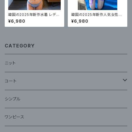
韓国の2025年新作水着 レディ
韓国の2025年新作人気女性用
ース ビキニ スリーポイントスタ
水着、セクシー美女、3点ストラッ
¥6,980
¥6,980
イル
プビキニ3点セット
CATEGORY
ニット
コート
ファー
シンプル
ワンピース