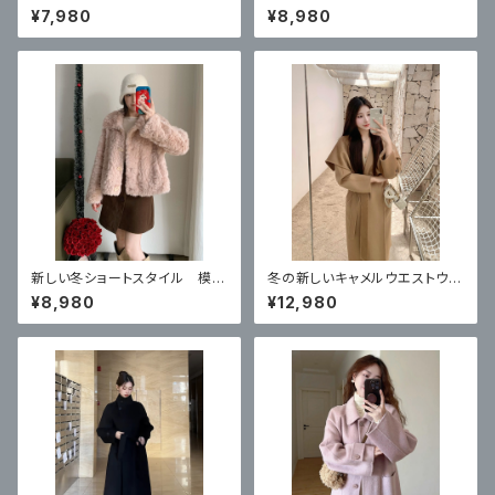
きカーディガンコート
ト ハイエンドショートスタイル
¥7,980
¥8,980
新しい冬ショートスタイル 模造
冬の新しいキャメルウエストウー
子羊の毛皮のコート
ルコート
¥8,980
¥12,980