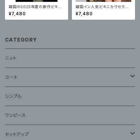
韓国の2025年夏の新作ビキニ
韓国イン人気ビキニカウセクシ
水着、フェミニン、ピュアでセクシ
ーなホルターネックストラップ三
¥7,480
¥7,480
ーなブラウスビキニ付き3点セッ
点水着
ト
CATEGORY
ニット
コート
ファー
シンプル
ワンピース
セットアップ