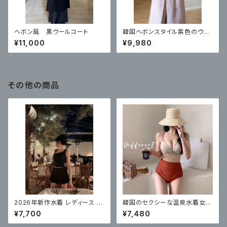
ヘボン風 黒ウールコート
韓国ヘボンスタイル紫色のウー
ルのコート
¥11,000
¥9,980
その他の商品
2026年新作水着 レディース ス
韓国のセクシーな温泉水着女性
プリットハイレベルスカートスタ
のための 新しいスプリットハイ
¥7,700
¥7,480
イル
ウエストビキニ