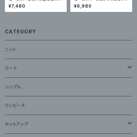
ンピーススカートスタイルハイエ
性用水着ハイエンドチューブトッ
¥7,480
¥6,980
ンド
プ ビキニ
CATEGORY
ニット
コート
ファー
シンプル
ワンピース
セットアップ