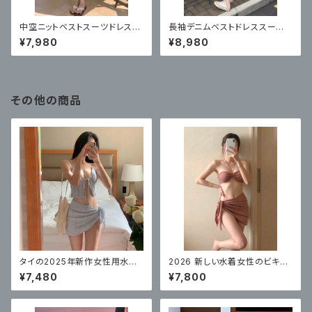
中空ニットベストスーツドレス
長袖デニムベストドレススー
フレンチティーブレイク 白スカ
ツ 韓国スタイルのツーピース
¥7,980
¥8,980
ート 2 点セット
その他の商品
タイの2025年新作女性用水着、
2026 新しい水着女性のビキニ
無地ストラップ、高級ビキニ3点
スプリットセクシーなスリーピー
¥7,480
¥7,800
セット
ス水着、美しくてハイエンド