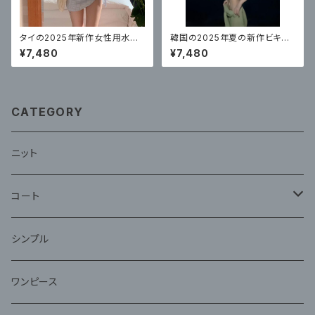
タイの2025年新作女性用水着、
韓国の2025年夏の新作ビキニ
無地ストラップ、高級ビキニ3点
水着、フェミニン、ピュアでセクシ
¥7,480
¥7,480
セット
ーなブラウスビキニ付き3点セッ
ト
CATEGORY
ニット
コート
ファー
シンプル
ワンピース