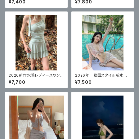
¥7,400
¥7,800
プリットスカートスタイル リゾー
ブ ハイエンド 体型カバー
ト
2026新作水着レディースワンピ
2026年 韓国スタイル新水
ーススカートスタイル高級で美し
着 女性のスプリットセクシー
¥7,700
¥7,500
いリゾート水着ミントブルー 体
なカーディガン長袖
型カバー