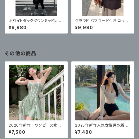
ホワイトダックダウンミッドレン
クラウド パフ フード付き コット
グスダウンジャケット 新しいルー
ン ジャケット ミドル丈
¥9,980
¥9,980
ズカジュアルフード付きジャケッ
ト
その他の商品
2026年新作 ワンピース水
2025年新作人気女性用水着の
着 体型カバー
韓国版、ハイウエストビキニ3点
¥7,500
¥7,480
セット