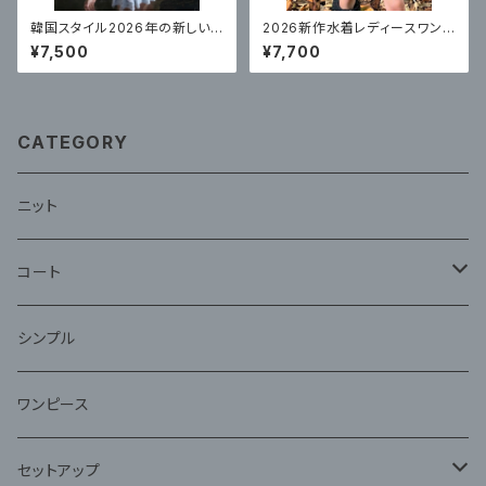
韓国スタイル2026年の新しい
2026新作水着レディースワンピ
女性用水着、ハイエンドワンピ
ーススカートスタイル高級で美し
¥7,500
¥7,700
ース温泉コンサバスカートスタイ
いリゾート水着ミントブルー 体
ルサスペンダー
型カバー
CATEGORY
ニット
コート
ファー
シンプル
ワンピース
セットアップ