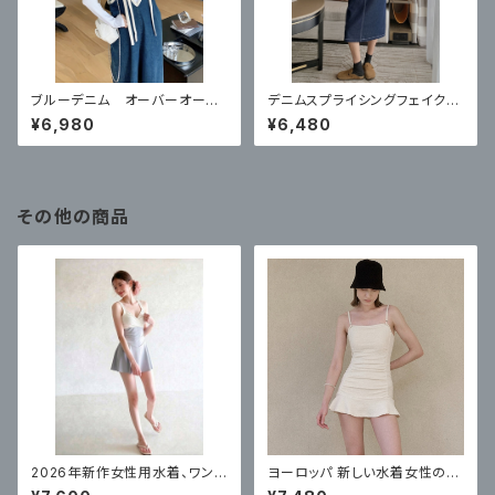
ブルーデニム オーバーオー
デニムスプライシングフェイクツ
ル
ーピースサスペンダー
¥6,980
¥6,480
その他の商品
2026年新作女性用水着、ワンピ
ヨーロッパ 新しい水着女性のワ
ーススカートスタイル、体型カバ
ンピーススカートスタイルハイエ