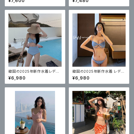
¥7,600
¥7,480
ー
ンド
韓国の2025年新作水着レディ
韓国の2025年新作水着 レディ
ーススプリットハイウエストソリ
ース ビキニ スリーポイントスタ
¥6,980
¥6,980
ッドカラー美白お腹カバービキ
イル
ニセクシーで