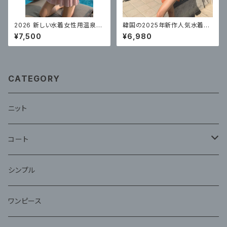
2026 新しい水着女性用温泉ワ
韓国の2025年新作人気水着レ
ンピースドレスコンサバピンク
ディーススプリットセクシーなビ
¥7,500
¥6,980
ハイエンドホットスタイル
キニ3点セット
CATEGORY
ニット
コート
ファー
シンプル
ワンピース