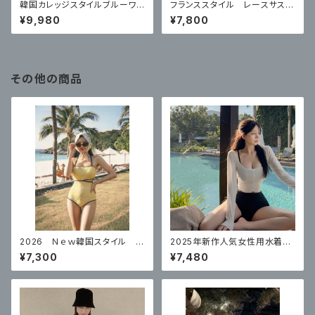
韓国カレッジスタイルブルーワン
フランススタイル レースサスペ
ピース
ンダードレス
¥9,980
¥7,800
その他の商品
2026 Ｎｅｗ韓国スタイル 水
2025年新作人気女性用水着の
着レディースワンピース プッシ
韓国版、ハイウエストビキニ3点
¥7,300
¥7,480
ュアップ体型カバー水着
セット