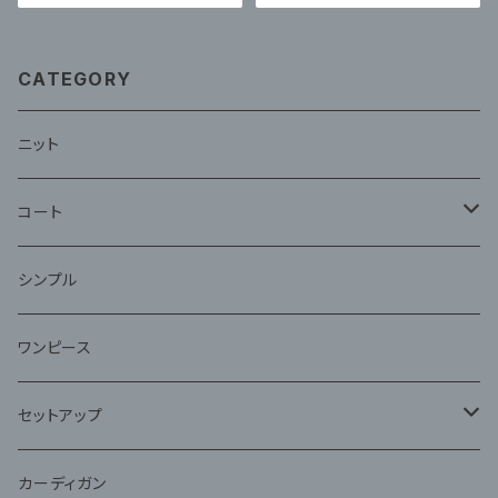
着、ブラックバケーション
CATEGORY
ニット
コート
ファー
シンプル
ワンピース
セットアップ
ジャケット
カーディガン