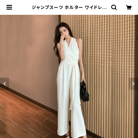
ジャンプスーツ ホルター ワイドレッ
グ リボンベルト きれいめ | signal
日本未入荷勢揃い！全品送料無料です
♪