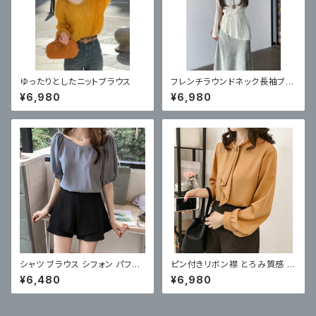
ゆったりとしたニットブラウス
フレンチラウンドネック長袖ブラ
ウス
¥6,980
¥6,980
シャツ ブラウス シフォン パフ袖
ピン付きリボン襟 とろみ質感 上
5分袖 薄手 プルオーバー
品 好感度UP オフィスコーデ
¥6,480
¥6,980