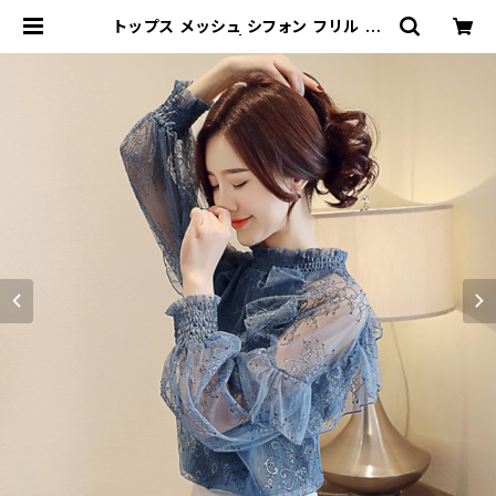
トップス メッシュ シフォン フリル 腕
シースルー 5色 | signal 日本未入
荷勢揃い！全品送料無料です♪