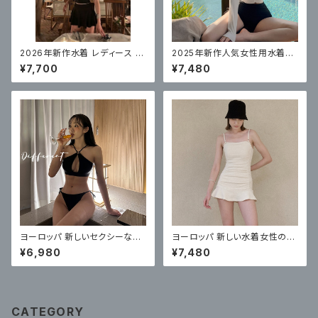
2026年新作水着 レディース ス
2025年新作人気女性用水着の
プリットハイレベルスカートスタ
韓国版、ハイウエストビキニ3点
¥7,700
¥7,480
イル
セット
ヨーロッパ 新しいセクシーなビ
ヨーロッパ 新しい水着女性のワ
キニ水着女性のスリーポイント
ンピーススカートスタイルハイエ
¥6,980
¥7,480
スタイル
ンド
CATEGORY