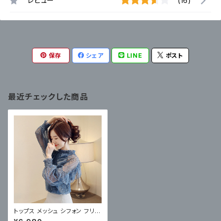
レビュー
(16)
保存
シェア
LINE
ポスト
最近チェックした商品
トップス メッシュ シフォン フリル
腕シースルー 5色