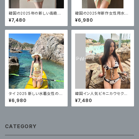
韓国の2025年の新しい高級レ
韓国の2025年新作女性用水
ース水着、女性のセクシーなビ
着、セクシーな女の子がビーチ
¥7,480
¥6,980
キニ4点セット
でセクシーに見せるための高級
バンドゥビキニ3点セット
タイ 2025 新しい水着女性のス
韓国イン人気ビキニカウセクシ
プリットトライアングルプリント
ーなホルターネックストラップ三
¥6,980
¥7,480
ハイエンドビキニ
点水着
CATEGORY