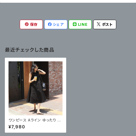
保存
シェア
LINE
ポスト
最近チェックした商品
ワンピース Aライン ゆったり 涼
し気 膝下 シンプル デイリー
¥7,980