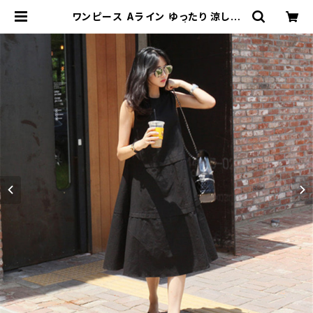
ワンピース Aライン ゆったり 涼し気
膝下 シンプル デイリー | signal 日
本未入荷勢揃い！全品送料無料です♪