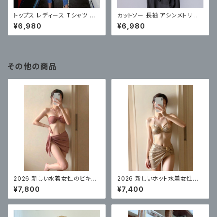
トップス レディース Tシャツ カ
カットソー 長袖 アシンメトリー
ットソー
ノット オシャレ カジュアル
¥6,980
¥6,980
その他の商品
2026 新しい水着女性のビキニ
2026 新しいホット水着女性の
スプリットセクシーなスリーピー
ビキニセクシーなハイエンド
¥7,800
¥7,400
ス水着、美しくてハイエンド
体型カバー