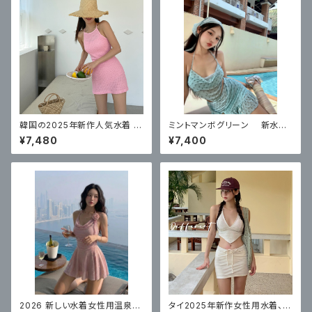
韓国の2025年新作人気水着 レ
ミントマンボグリーン 新水着
ディース ワンピース スカート 無
レディース 美しいハイエンド ス
¥7,480
¥7,400
地 着痩せ お腹カバー セクシー
プリットスカートスタイル リゾー
ト
2026 新しい水着女性用温泉ワ
タイ2025年新作女性用水着、高