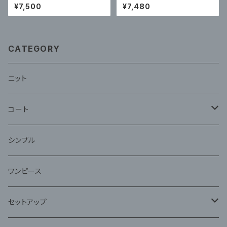
ンピースドレスコンサバピンク
級、美しい、無地、セクシーなス
¥7,500
¥7,480
ハイエンドホットスタイル
プリットビキニ3点セット
CATEGORY
ニット
コート
ファー
シンプル
ワンピース
セットアップ