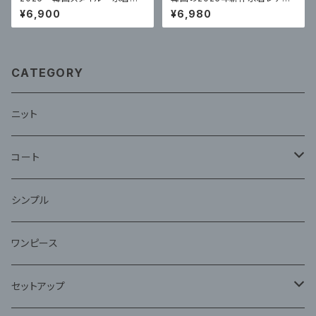
ディースビキニ水着 セクシー
ースワンピースセクシーハイエ
¥6,900
¥6,980
ンドフリル
CATEGORY
ニット
コート
ファー
シンプル
ワンピース
セットアップ