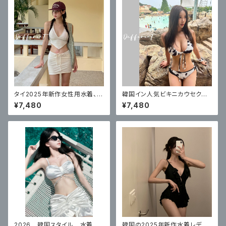
タイ2025年新作女性用水着、高
韓国イン人気ビキニカウセクシ
級、美しい、無地、セクシーなス
ーなホルターネックストラップ三
¥7,480
¥7,480
プリットビキニ3点セット
点水着
2026 韓国スタイル 水着レ
韓国の2025年新作水着レディ