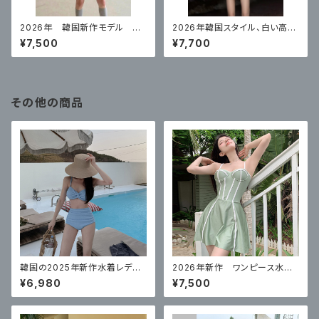
2026年 韓国新作モデル 高
2026年韓国スタイル、白い高級
級スプリットスカート ナイトプ
レース長袖日焼け止めワンピー
¥7,500
¥7,700
ールにぴったり
スセクシー
その他の商品
韓国の2025年新作水着レディ
2026年新作 ワンピース水
ーススプリットハイウエストソリ
着 体型カバー
¥6,980
¥7,500
ッドカラー美白お腹カバービキ
ニセクシーで