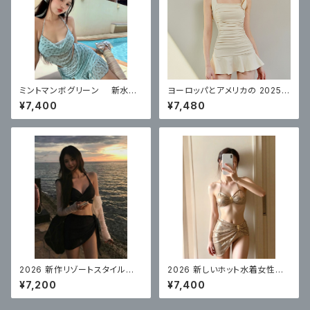
ミントマンボグリーン 新水着
ヨーロッパとアメリカの 2025
レディース 美しいハイエンド ス
年の新しい水着の女性のワンピ
¥7,400
¥7,480
プリットスカートスタイル リゾー
ース無地肩、ハイエンド、美しい、
ト
痩身、腹部カバー
2026 新作リゾートスタイル水
2026 新しいホット水着女性の
着レディースビキニ高品質スパ
ビキニセクシーなハイエンド
¥7,200
¥7,400
ロングスカートセクシー 3 点
体型カバー
セット