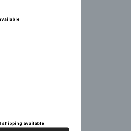
available
l shipping available