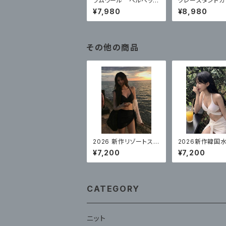
ラムウール ベルベット
グレースタンドカ
フード付きカーディガン
ールコート ハ
¥7,980
¥8,980
コート
ショートスタイル
その他の商品
2026 新作リゾートスタ
2026新作韓国
イル水着レディースビキ
ディースセクシー
¥7,200
¥7,200
ニ高品質スパロングス
白スリーピース
カートセクシー 3 点セ
ゾート
ット
CATEGORY
ニット