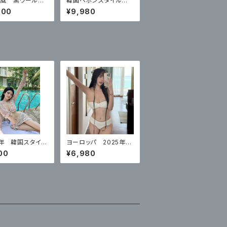
風 黒ウールコ
韓国ヘボンスタイル紫
色のウールのコート
000
¥9,980
6年 韓国スタイル
ヨーロッパ 2025年の
 女性のスプリ
新しい女性用水着ハイ
00
¥6,980
クシーなカーディ
エンドチューブトップ ビ
袖
キニ