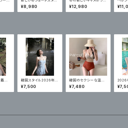
ラーウ
新しい冬ショートスタイ
冬の新しいキャメルウエ
ヘボン
イエンド
ル 模造子羊の毛皮の
ストウールコート
ート
¥8,980
¥12,980
¥11,
コート
水着レ
韓国スタイル2026年の
韓国のセクシーな温泉
202
ビキニ
新しい女性用水着、ハイ
水着女性のための 新し
新水着
¥7,500
¥7,480
¥7,5
温泉リ
エンドワンピース温泉
いスプリットハイウエス
ットセ
コンサバスカートスタイ
トビキニ
ガン長
ルサスペンダー