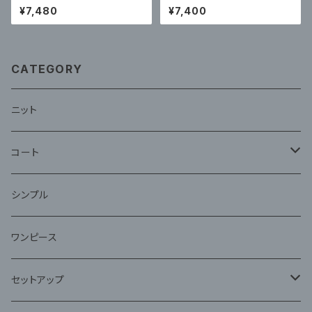
のための 新しいスプリットハイ
レディース 美しいハイエンド ス
¥7,480
¥7,400
ウエストビキニ
プリットスカートスタイル リゾー
ト
CATEGORY
ニット
コート
ファー
シンプル
ワンピース
セットアップ