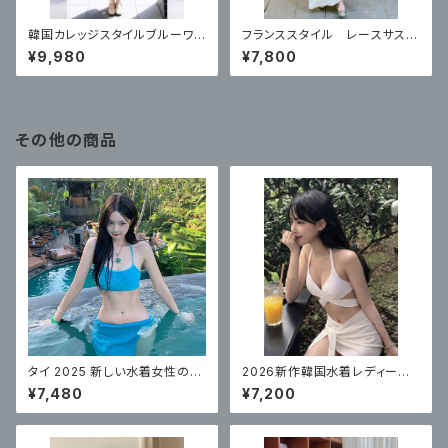
韓国カレッジスタイルブルーワン
フランススタイル レースサスペ
ピース
ンダードレス
¥9,980
¥7,800
その他の商品
タイ 2025 新しい水着女性のソ
2026新作韓国水着レディース
リッドカラーのチューブトップセ
セクシービキニ白スリーピース
¥7,480
¥7,200
クシーなビキニ 3 点セット
温泉リゾート