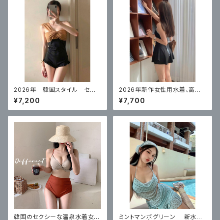
2026年 韓国スタイル セク
2026年新作女性用水着、高級
シー水着 ワンピースネットセ
ワンピーススカート、ボクサーア
¥7,200
¥7,700
レブスタイル お腹カバー
ングル、コンサバ、お腹カバー水
着、ブラックバケーション
韓国のセクシーな温泉水着女性
ミントマンボグリーン 新水着