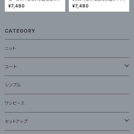
ンピーススカートスタイルハイエ
エンドスプリットスカート、トライ
¥7,480
¥7,480
ンド
アングルソリッドカラー、腹部カ
バー、セクシー
CATEGORY
ニット
コート
ファー
シンプル
ワンピース
セットアップ