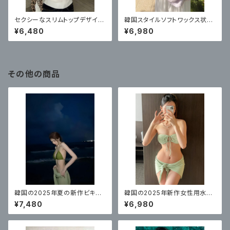
セクシーなスリムトップデザイン
韓国スタイルソフトワックス状ニ
ストラップショートボトリングシャ
ットウェアラウンドネックトップ
¥6,480
¥6,980
ツ
その他の商品
韓国の2025年夏の新作ビキニ
韓国の2025年新作女性用水
水着、フェミニン、ピュアでセクシ
着、セクシーな女の子がビーチ
¥7,480
¥6,980
ーなブラウスビキニ付き3点セッ
でセクシーに見せるための高級
ト
バンドゥビキニ3点セット