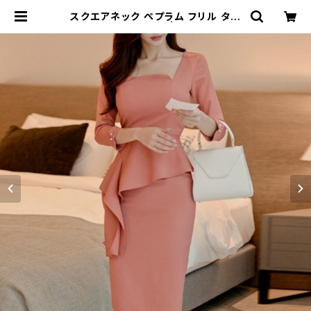
スクエアネック ぺプラム フリル タイ
ト ミディ ワンピース | signal 日本
未入荷勢揃い！全品送料無料です♪