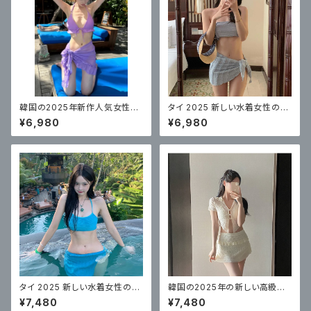
韓国の2025年新作人気女性用
タイ 2025 新しい水着女性のハ
水着、セクシー美女、3点ストラッ
イエンドで美しいビキニ 3 点セ
¥6,980
¥6,980
プビキニ3点セット
ット無地プリーツ
タイ 2025 新しい水着女性のソ
韓国の2025年の新しい高級レ
リッドカラーのチューブトップセ
ース水着、女性のセクシーなビ
¥7,480
¥7,480
クシーなビキニ 3 点セット
キニ4点セット