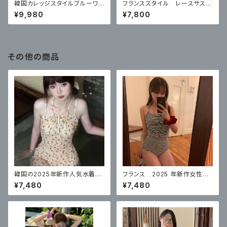
韓国カレッジスタイルブルーワン
フランススタイル レースサスペ
ピース
ンダードレス
¥9,980
¥7,800
その他の商品
韓国の2025年新作人気水着レ
フランス 2025 年新作女性用
ディースワンピーススカートスタ
水着、ハイエンドスプリットスト
¥7,480
¥7,480
イル
ライプハイウエストレトロセクシ
ー腹部カバー