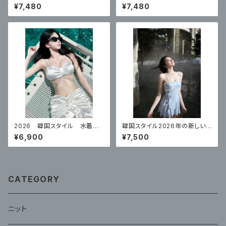
のための 新しいスプリットハイ
ディースワンピーススカートスタ
¥7,480
¥7,480
ウエストビキニ
イル
2026 韓国スタイル 水着レ
韓国スタイル2026年の新しい
ディースビキニ水着 セクシー
女性用水着、ハイエンドワンピ
¥6,900
¥7,500
ース温泉コンサバスカートスタイ
ルサスペンダー
CATEGORY
ニット