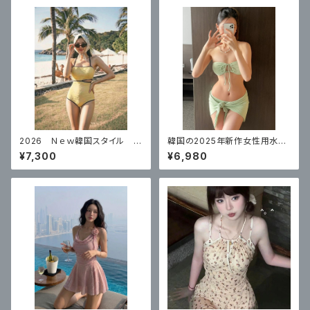
2026 Ｎｅｗ韓国スタイル 水
韓国の2025年新作女性用水
着レディースワンピース プッシ
着、セクシーな女の子がビーチ
¥7,300
¥6,980
ュアップ体型カバー水着
でセクシーに見せるための高級
バンドゥビキニ3点セット