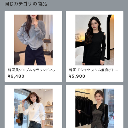
同じカテゴリの商品
韓国風シンプルなラウンドネック
韓国 Tシャツ スリム痩身ボトシ
長袖ニット
ャツトップ
¥6,480
¥5,980