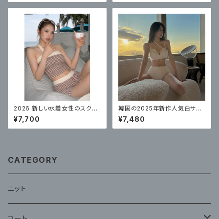
2026 新しい水着女性のスクエ
韓国の2025年新作人気白サス
アアングル高品質リゾート美しい
ペンダー水着女性用ハイウエス
¥7,700
¥7,480
スプリット水着スパチェック柄
ト無地ビキニ、美しくセクシーな
温泉衣装
CATEGORY
ニット
コート