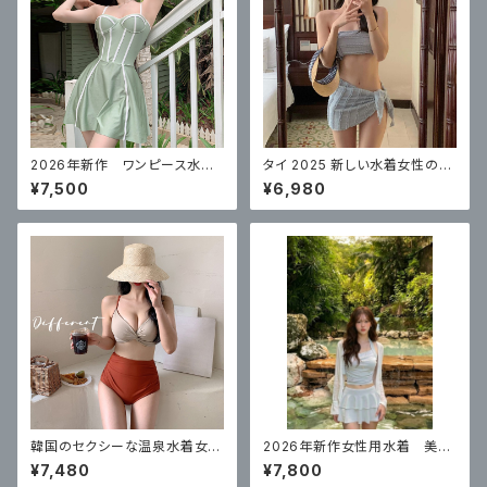
2026年新作 ワンピース水
タイ 2025 新しい水着女性のハ
着 体型カバー
イエンドで美しいビキニ 3 点セ
¥7,500
¥6,980
ット無地プリーツ
韓国のセクシーな温泉水着女性
2026年新作女性用水着 美し
のための 新しいスプリットハイ
いスプリットスカート 体型カバ
¥7,480
¥7,800
ウエストビキニ
ー