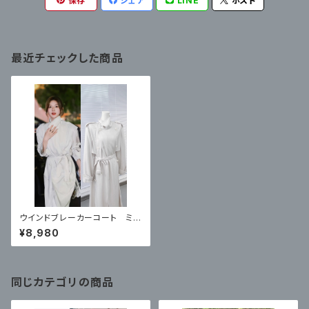
保存
シェア
LINE
ポスト
最近チェックした商品
ウインドブレーカーコート ミド
ル丈
¥8,980
同じカテゴリの商品