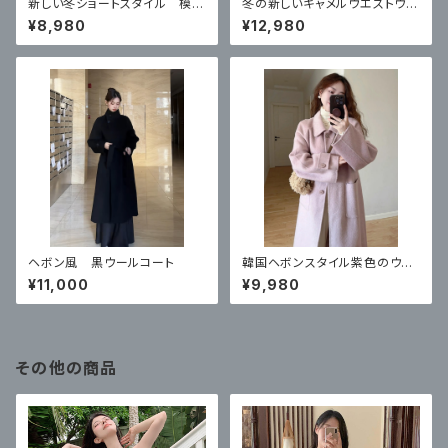
新しい冬ショートスタイル 模造
冬の新しいキャメルウエストウー
子羊の毛皮のコート
ルコート
¥8,980
¥12,980
ヘボン風 黒ウールコート
韓国ヘボンスタイル紫色のウー
ルのコート
¥11,000
¥9,980
その他の商品