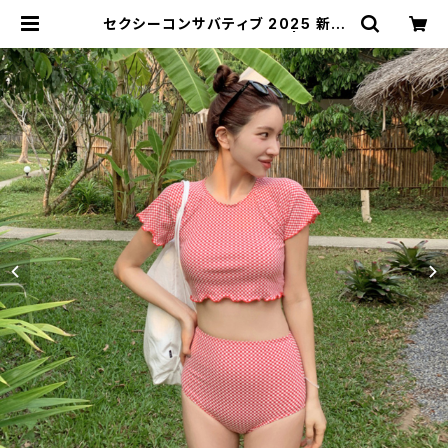
セクシーコンサバティブ 2025 新し
いホットスタイルハイエンド | signa
l 日本未入荷勢揃い！全品送料無料で
す♪