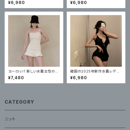
着、セクシーな女の子がビーチ
ーススプリットハイウエストソリ
¥6,980
¥6,980
でセクシーに見せるための高級
ッドカラー美白お腹カバービキ
バンドゥビキニ3点セット
ニセクシーで
ヨーロッパ 新しい水着女性のワ
韓国の2025年新作水着レディ
ンピーススカートスタイルハイエ
ースワンピースセクシーハイエ
¥7,480
¥6,980
ンド
ンドフリル
CATEGORY
ニット