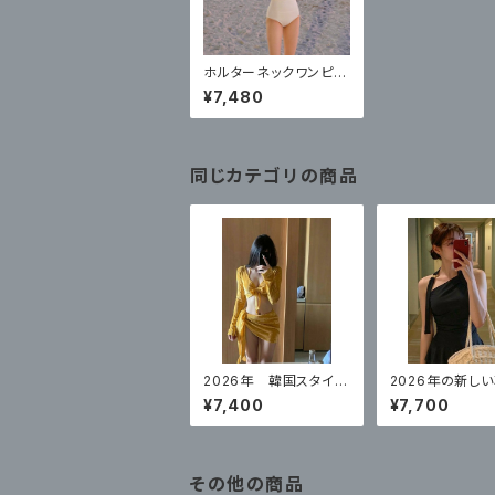
ホルターネックワンピー
ス女性のための見事な
¥7,480
水着ハイエンド 2025
新しいスタイルは腹部を
カバーし、あなたをスリ
ムにします
同じカテゴリの商品
2026年 韓国スタイ
2026年の新し
ル セクシービキニイ
タイル ハイエ
¥7,400
¥7,700
エロー 4点セット
ンピースブラック
トスタイル 体型
その他の商品