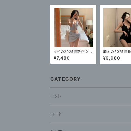
タイの2025年新作女性
韓国の2025年
用水着、無地ストラップ、
着レディースワン
¥7,480
¥6,980
高級ビキニ3点セット
セクシーハイエン
ル
CATEGORY
ニット
コート