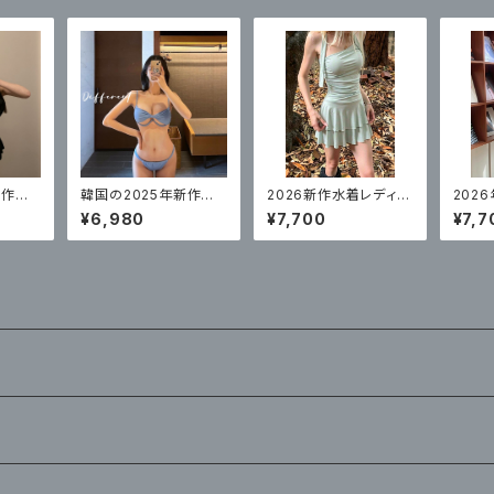
新作水
韓国の2025年新作水
2026新作水着レディー
202
ピース
着 レディース ビキニ ス
スワンピーススカートス
着、高
¥6,980
¥7,700
¥7,7
ドフリ
リーポイントスタイル
タイル高級で美しいリゾ
ート、
ート水着ミントブルー
コンサ
体型カバー
着、ブ
ン