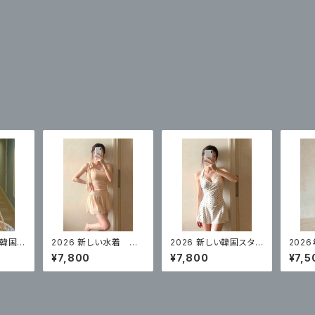
い韓国ス
2026 新しい水着 ワ
2026 新しい韓国スタイ
202
ンドのワ
ンピーススカートスタイ
ル ワンピーススカート
デル 
¥7,800
¥7,800
¥7,5
スカー
ルコンサバティブ ハイ
スタイル白水玉控えめ
カート
カバー
エンド 体型カバー
な腹カバー
ぴった