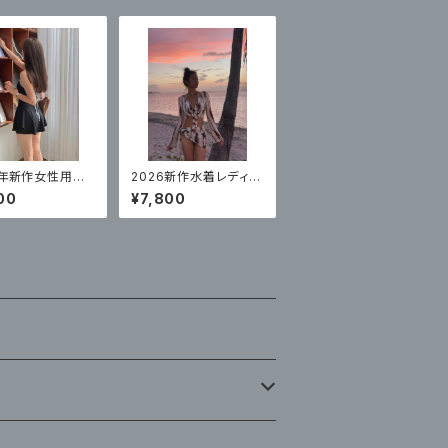
6年新作女性用水
2026新作水着レディー
級ワンピーススカ
スハイエンドビキニ4点
00
¥7,800
ボクサーアングル、
セット
バ、お腹カバー水
ラックバケーショ