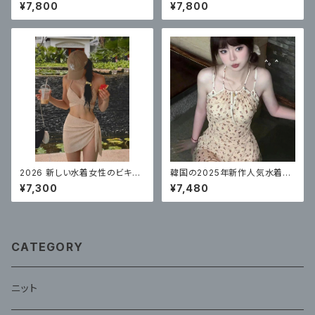
スカートスタイルコンサバティ
カート風ワンピース、体型カバー
¥7,800
¥7,800
ブ ハイエンド 体型カバー
2026 新しい水着女性のビキニ
韓国の2025年新作人気水着レ
セクシー スリーピース
ディースワンピーススカートスタ
¥7,300
¥7,480
イル
CATEGORY
ニット