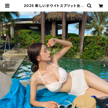
2025 新しいホワイトスプリット女性
の純粋な欲望高品質ビーチビキニイ
ンターネットセレブスタイル | signa
l 日本未入荷勢揃い！全品送料無料で
す♪