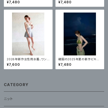
エンドスプリットスカート、トライ
年の新しい水着の女性のワンピ
¥7,480
¥7,480
アングルソリッドカラー、腹部カ
ース無地肩、ハイエンド、美しい、
バー、セクシー
痩身、腹部カバー
2026年新作女性用水着、ワンピ
韓国の2025年夏の新作ビキニ
ーススカートスタイル、体型カバ
水着、フェミニン、ピュアでセクシ
¥7,600
¥7,480
ー
ーなブラウスビキニ付き3点セッ
ト
CATEGORY
ニット