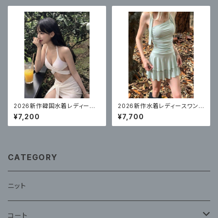
ト
ルサスペンダー
2026新作韓国水着レディース
2026新作水着レディースワンピ
セクシービキニ白スリーピース
ーススカートスタイル高級で美し
¥7,200
¥7,700
温泉リゾート
いリゾート水着ミントブルー 体
型カバー
CATEGORY
ニット
コート