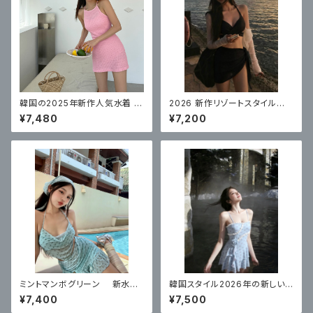
韓国の2025年新作人気水着 レ
2026 新作リゾートスタイル水
ディース ワンピース スカート 無
着レディースビキニ高品質スパ
¥7,480
¥7,200
地 着痩せ お腹カバー セクシー
ロングスカートセクシー 3 点
セット
ミントマンボグリーン 新水着
韓国スタイル2026年の新しい
レディース 美しいハイエンド ス
女性用水着、ハイエンドワンピ
¥7,400
¥7,500
プリットスカートスタイル リゾー
ース温泉コンサバスカートスタイ