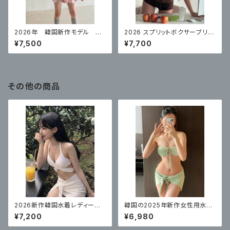
2026年 韓国新作モデル 高
2026 スプリットボクサーブリー
級スプリットスカート ナイトプ
フハイエンドコーヒーカラー水
¥7,500
¥7,700
ールにぴったり
玉リゾート
その他の商品
2026新作韓国水着レディース
韓国の2025年新作女性用水
セクシービキニ白スリーピース
着、セクシーな女の子がビーチ
¥7,200
¥6,980
温泉リゾート
でセクシーに見せるための高級
バンドゥビキニ3点セット