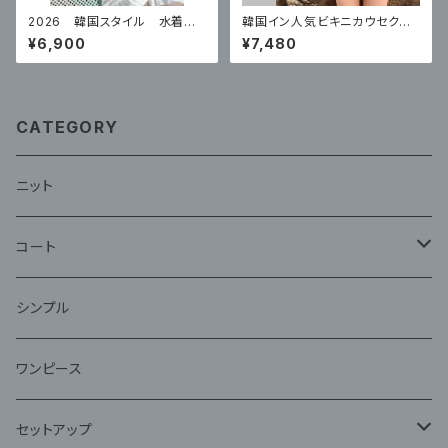
2026 韓国スタイル 水着レ
韓国イン人気ビキニカウセクシ
ディースビキニ水着 セクシー
ーなホルターネックストラップ三
¥6,900
¥7,480
点水着
CATEGORY
ニット
コート
ファー
シンプル
ワンピース
セットアップ