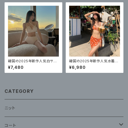
韓国の2025年新作人気白サス
韓国の2025年新作人気水着レ
ペンダー水着女性用ハイウエス
ディーススプリットセクシーなビ
¥7,480
¥6,980
ト無地ビキニ、美しくセクシーな
キニ3点セット
温泉衣装
CATEGORY
ニット
コート