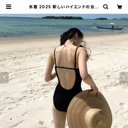
水着 2025 新しいハイエンドの女性
の黒の背中の開いた小さな胸サスペ
ンダーワンピース超セクシーな痩身純
粋な欲望のスタイル | signal 日本
未入荷勢揃い！全品送料無料です♪