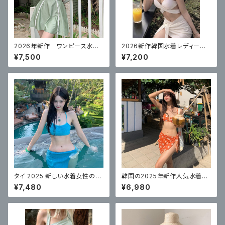
2026年新作 ワンピース水
2026新作韓国水着レディース
着 体型カバー
セクシービキニ白スリーピース
¥7,500
¥7,200
温泉リゾート
タイ 2025 新しい水着女性のソ
韓国の2025年新作人気水着レ
リッドカラーのチューブトップセ
ディーススプリットセクシーなビ
¥7,480
¥6,980
クシーなビキニ 3 点セット
キニ3点セット