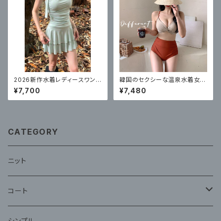
2026新作水着レディースワンピ
韓国のセクシーな温泉水着女性
ーススカートスタイル高級で美し
のための 新しいスプリットハイ
¥7,700
¥7,480
いリゾート水着ミントブルー 体
ウエストビキニ
型カバー
CATEGORY
ニット
コート
ファー
シンプル