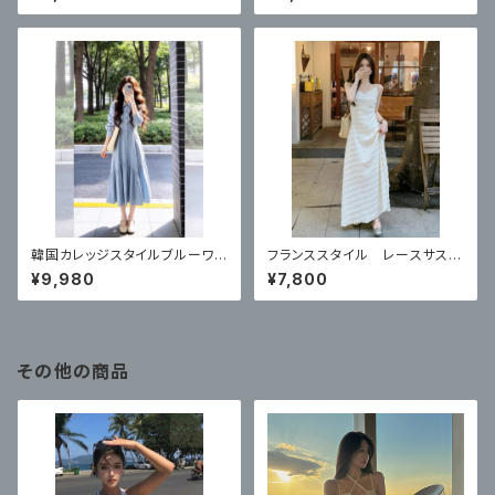
韓国カレッジスタイルブルーワン
フランススタイル レースサスペ
ピース
ンダードレス
¥9,980
¥7,800
その他の商品