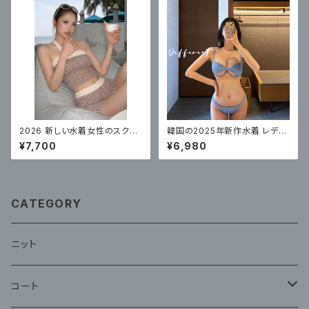
2026 新しい水着女性のスクエ
韓国の2025年新作水着 レディ
アアングル高品質リゾート美しい
ース ビキニ スリーポイントスタ
¥7,700
¥6,980
スプリット水着スパチェック柄
イル
CATEGORY
ニット
コート