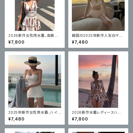
2026新作女性用水着、高級ス
韓国の2025年新作人気白サス
カート風ワンピース、体型カバー
ペンダー水着女性用ハイウエス
¥7,800
¥7,480
ト無地ビキニ、美しくセクシーな
温泉衣装
2025年新作女性用水着、ハイ
2026新作水着レディースハイ
エンドスプリットスカート、トライ
エンドビキニ4点セット
¥7,480
¥7,800
アングルソリッドカラー、腹部カ
バー、セクシー