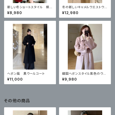
新しい冬ショートスタイル 模造
冬の新しいキャメルウエストウー
子羊の毛皮のコート
ルコート
¥8,980
¥12,980
ヘボン風 黒ウールコート
韓国ヘボンスタイル紫色のウー
ルのコート
¥11,000
¥9,980
その他の商品