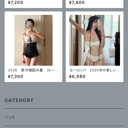
シー水着 ワンピースネットセ
レディース 美しいハイエンド ス
¥7,200
¥7,400
レブスタイル お腹カバー
プリットスカートスタイル リゾー
ト
2026 新作韓国水着 2トーン
ヨーロッパ 2025年の新しい女
スタイル 体型カバー
性用水着ハイエンドチューブトッ
¥7,300
¥6,980
プ ビキニ
CATEGORY
ニット