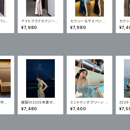
パック
ナイトクラブセクシード
セクシーなサスペンダ
セクシ
ニング
レスロング ハイエン
ードレス、ロングソフト
レス ショートスカートフ
¥7,980
¥7,980
¥7,4
ドホワイトロングドレス
スタイル
ットバ
新作水
韓国の2025年夏の新
ミントマンボグリーン
202
キニ ス
作ビキニ水着、フェミニ
新水着 レディース 美し
用温泉
¥7,480
¥7,400
¥7,5
イル
ン、ピュアでセクシーな
いハイエンド スプリット
スコン
ブラウスビキニ付き3点
スカートスタイル リゾー
エンド
セット
ト