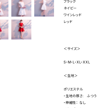
ブラック
ネイビー
ワインレッド
レッド
＜サイズ＞
S・M・L・XL・XXL
＜生地＞
ポリエステル
・生地の厚さ: ふつう
・伸縮性： なし