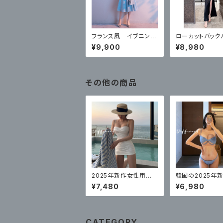
フランス風 イブニング
ローカットバック
ドレス
ヒップロングイブ
¥9,900
¥8,980
ドレス
その他の商品
2025年新作女性用水
韓国の2025年
着、ハイエンドスプリッ
着 レディース ビ
¥7,480
¥6,980
トスカート、トライアング
リーポイントスタ
ルソリッドカラー、腹部
カバー、セクシー
CATEGORY