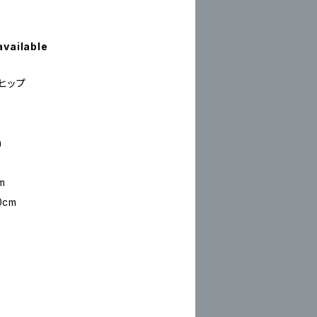
available
ヒップ
m
m
m
0cm