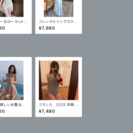
ーなローカットド
フレンチスイングカラー
サスペンダーサテンドレ
80
¥7,980
ス
ス
6 新しい水着女性
フランス 2025 年新作
ワンピースドレ
女性用水着、ハイエンド
00
¥7,480
サバピンク ハイ
スプリットストライプハ
ホットスタイル
イウエストレトロセクシ
ー腹部カバー