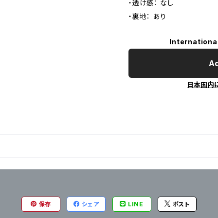
・透け感： なし
・裏地： あり
Internationa
Ad
日本国内
保存
シェア
LINE
ポスト