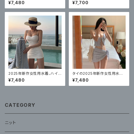
韓国版、ハイウエストビキニ3点
アアングル高品質リゾート美しい
¥7,480
¥7,700
セット
スプリット水着スパチェック柄
2025年新作女性用水着、ハイ
タイの2025年新作女性用水着、
エンドスプリットスカート、トライ
無地ストラップ、高級ビキニ3点
¥7,480
¥7,480
アングルソリッドカラー、腹部カ
セット
バー、セクシー
CATEGORY
ニット