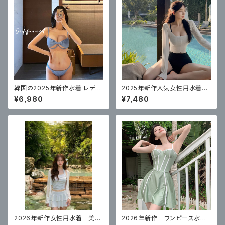
韓国の2025年新作水着 レディ
2025年新作人気女性用水着の
ース ビキニ スリーポイントスタ
韓国版、ハイウエストビキニ3点
¥6,980
¥7,480
イル
セット
2026年新作女性用水着 美し
2026年新作 ワンピース水