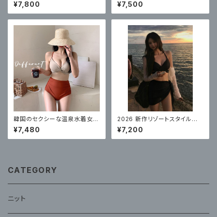
いスプリットスカート 体型カバ
着 体型カバー
¥7,800
¥7,500
ー
韓国のセクシーな温泉水着女性
2026 新作リゾートスタイル水
のための 新しいスプリットハイ
着レディースビキニ高品質スパ
¥7,480
¥7,200
ウエストビキニ
ロングスカートセクシー 3 点
セット
CATEGORY
ニット