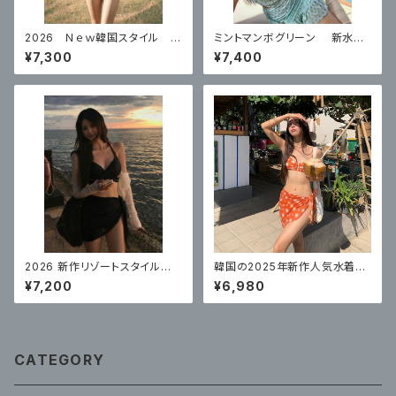
2026 Ｎｅｗ韓国スタイル 水
ミントマンボグリーン 新水着
着レディースワンピース プッシ
レディース 美しいハイエンド ス
¥7,300
¥7,400
ュアップ体型カバー水着
プリットスカートスタイル リゾー
ト
2026 新作リゾートスタイル水
韓国の2025年新作人気水着レ
着レディースビキニ高品質スパ
ディーススプリットセクシーなビ
¥7,200
¥6,980
ロングスカートセクシー 3 点
キニ3点セット
セット
CATEGORY