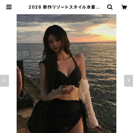
2026 新作リゾートスタイル水着レデ
ィースビキニ高品質スパロングスカー
トセクシー 3 点セット | signal 日
本未入荷勢揃い！全品送料無料です♪