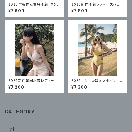
2026年新作女性用水着、ワンピ
2026新作水着レディースハイ
ーススカートスタイル、体型カバ
エンドビキニ4点セット
¥7,600
¥7,800
ー
2026新作韓国水着レディース
2026 Ｎｅｗ韓国スタイル 水
セクシービキニ白スリーピース
着レディースワンピース プッシ
¥7,200
¥7,300
温泉リゾート
ュアップ体型カバー水着
CATEGORY
ニット